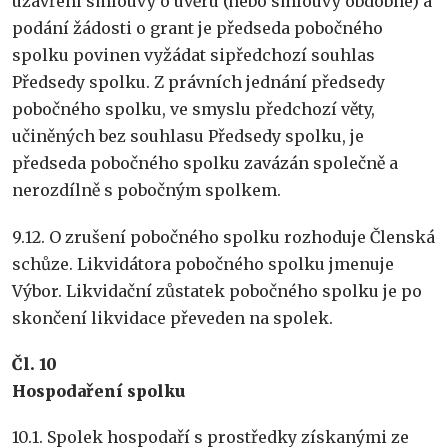
uzavření smlouvy o úvěru (nebo smlouvy obdobné) a
podání žádosti o grant je předseda pobočného
spolku povinen vyžádat sipředchozí souhlas
Předsedy spolku. Z právních jednání předsedy
pobočného spolku, ve smyslu předchozí věty,
učiněných bez souhlasu Předsedy spolku, je
předseda pobočného spolku zavázán společně a
nerozdílně s pobočným spolkem.
9.12. O zrušení pobočného spolku rozhoduje Členská
schůze. Likvidátora pobočného spolku jmenuje
Výbor. Likvidační zůstatek pobočného spolku je po
skončení likvidace převeden na spolek.
Č
l. 10
Hospoda
ř
en
í
spolku
10.1. Spolek hospodaří s prostředky získanými ze