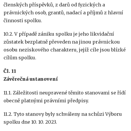
členských příspěvků, z darů od fyzických a
právnických osob, grantů, nadací a příjmů z hlavní
činnosti spolku.
10.2. V případě zániku spolku je jeho likvidační
zůstatek bezplatně převeden na jinou právnickou
osobu neziskového charakteru, jejíž cíle jsou blízké
cílům spolku.
Č
l. 11
Záv
ě
re
č
n
á
ustanoven
í
11.1. Záležitosti neupravené těmito stanovami se řídí
obecně platnými právními předpisy.
11.2. Tyto stanovy byly schváleny na schůzi Výboru
spolku dne 10. 10. 2023.