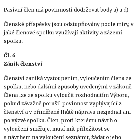
Pasivní člen má povinnosti dodržovat body a) a d)
Členské příspěvky jsou odstupňovány podle míry, v
jaké členové spolku využívají aktivity a zázemí
spolku.
Č
l. 6
Zánik
č
lenstv
í
Členství zaniká vystoupením, vyloučením člena ze
spolku, nebo dalšími způsoby uvedenými v zákoně.
Člena lze ze spolku vyloučit rozhodnutím Výboru,
pokud závažně porušil povinnost vyplývající z
členství a v přiměřené lhůtě nápravu nezjednal ani
po výzvě spolku. Člen, proti kterému návrh o
vyloučení směřuje, musí mít příležitost se
s návrhem na vyloučení seznámit, žádat o jeho