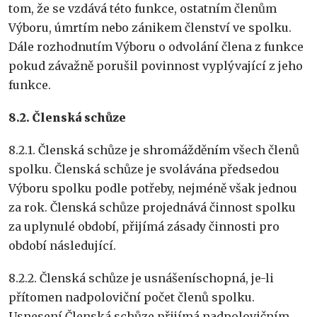
tom, že se vzdává této funkce, ostatním členům
Výboru, úmrtím nebo zánikem členství ve spolku.
Dále rozhodnutím Výboru o odvolání člena z funkce
pokud závažně porušil povinnost vyplývající z jeho
funkce.
8.2.
Č
lensk
á
sch
ů
ze
8.2.1. Členská schůze je shromážděním všech členů
spolku. Členská schůze je svolávána předsedou
Výboru spolku podle potřeby, nejméně však jednou
za rok. Členská schůze projednává činnost spolku
za uplynulé období, přijímá zásady činnosti pro
období následující.
8.2.2. Členská schůze je usnášeníschopná, je-li
přítomen nadpoloviční počet členů spolku.
Usnesení Členská schůze přijímá nadpolovičním