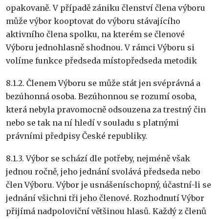
opakovaně. V případě zániku členství člena výboru
může výbor kooptovat do výboru stávajícího
aktivního člena spolku, na kterém se členové
Výboru jednohlasně shodnou. V rámci Výboru si
volíme funkce předseda místopředseda metodik
8.1.2. Členem Výboru se může stát jen svéprávná a
bezúhonná osoba. Bezúhonnou se rozumí osoba,
která nebyla pravomocně odsouzena za trestný čin
nebo se tak na ní hledí v souladu s platnými
právními předpisy České republiky.
8.1.3. Výbor se schází dle potřeby, nejméně však
jednou ročně, jeho jednání svolává předseda nebo
člen Výboru. Výbor je usnášeníschopný, účastní-li se
jednání všichni tři jeho členové. Rozhodnutí Výbor
přijímá nadpoloviční většinou hlasů. Každý z členů