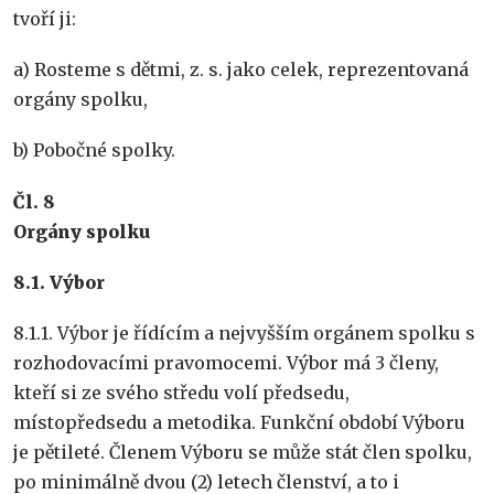
tvoří ji:
a) Rosteme s dětmi, z. s. jako celek, reprezentovaná
orgány spolku,
b) Pobočné spolky.
Č
l. 8
Orgány spolku
8.1. Výbor
8.1.1. Výbor je řídícím a nejvyšším orgánem spolku s
rozhodovacími pravomocemi. Výbor má 3 členy,
kteří si ze svého středu volí předsedu,
místopředsedu a metodika. Funkční období Výboru
je pětileté. Členem Výboru se může stát člen spolku,
po minimálně dvou (2) letech členství, a to i