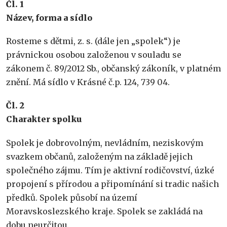
Č
l. 1
Název, forma a sídlo
Rosteme s dětmi, z. s. (dále jen „spolek“) je
právnickou osobou založenou v souladu se
zákonem č. 89/2012 Sb., občanský zákoník, v platném
znění. Má sídlo v Krásné č.p. 124, 739 04.
Č
l. 2
Charakter spolku
Spolek je dobrovolným, nevládním, neziskovým
svazkem občanů, založeným na základě jejich
společného zájmu. Tím je aktivní rodičovství, úzké
propojení s přírodou a připomínání si tradic našich
předků. Spolek působí na území
Moravskoslezského kraje. Spolek se zakládá na
dobu neurčitou.