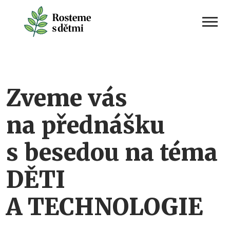
Skip
to
content
Zveme vás
na přednášku
s besedou na téma
DĚTI
A TECHNOLOGIE