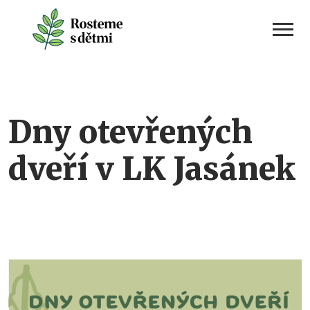
Skip
to
content
Dny otevřených
dveří v LK Jasánek